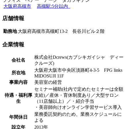
ラフィス ヘアー アーク タカツキテン
大阪府高槻市
高槻駅:5分以内
店舗情報
勤務地
大阪府高槻市高槻町13-2 長谷川ビル２階
企業情報
株式会社Dcrews(カブシキガイシャ ディー
会社名
クルーズ)
大阪府大阪市中央区淡路町4-3-5 FPG links
所在地
MIDOSUJI 11F
事業内容
美容室の経営
セミナー補助(社内で定めたセミナーは全額
待遇・福利厚
支給)／産休・育休制度あり／大型サロン
生
（11店舗以上）／・紹介手当
・美容師向けオンライン学習サービス導入
業務委託契約のため、業務スケジュールに
年間休日
よる
設立年
2013年