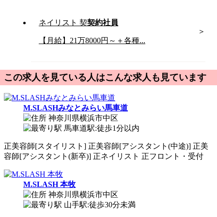
ネイリスト
契
契約社員
【月給】21万8000円～＋各種...
この求人を見ている人はこんな求人も見ています
M.SLASHみなとみらい馬車道
神奈川県横浜市中区
馬車道駅:徒歩1分以内
正
美容師[スタイリスト]
正
美容師[アシスタント(中途)]
正
美
容師[アシスタント(新卒)]
正
ネイリスト
正
フロント・受付
M.SLASH 本牧
神奈川県横浜市中区
山手駅:徒歩30分未満