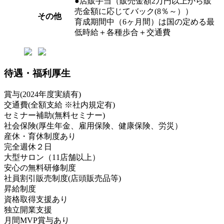
●店販手当（販売金額2万円以上から販
売金額に応じてバック(8％～））
その他
育成期間中（6ヶ月間）は国の定める最
低時給＋各種歩合＋交通費
待遇・福利厚生
賞与(2024年度実績有)
交通費(全額支給 ※社内規定有)
セミナー補助(無料セミナー)
社会保険(厚生年金、雇用保険、健康保険、労災）
産休・育休制度あり
完全週休２日
大型サロン（11店舗以上）
安心の無料研修制度
社員割引販売制度(店頭販売品等)
昇給制度
資格取得支援あり
独立開業支援
月間MVP賞与あり