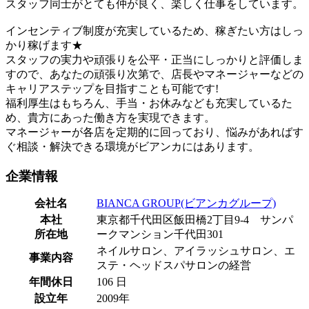
スタッフ同士がとても仲が良く、楽しく仕事をしています。
インセンティブ制度が充実しているため、稼ぎたい方はしっ
かり稼げます★
スタッフの実力や頑張りを公平・正当にしっかりと評価しま
すので、あなたの頑張り次第で、店長やマネージャーなどの
キャリアステップを目指すことも可能です!
福利厚生はもちろん、手当・お休みなども充実しているた
め、貴方にあった働き方を実現できます。
マネージャーが各店を定期的に回っており、悩みがあればす
ぐ相談・解決できる環境がビアンカにはあります。
企業情報
会社名
BIANCA GROUP(ビアンカグループ)
本社
東京都千代田区飯田橋2丁目9-4 サンパ
所在地
ークマンション千代田301
ネイルサロン、アイラッシュサロン、エ
事業内容
ステ・ヘッドスパサロンの経営
年間休日
106 日
設立年
2009年