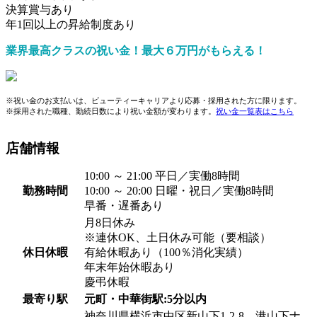
決算賞与あり
年1回以上の昇給制度あり
業界最高クラスの祝い金！最大６万円がもらえる！
※祝い金のお支払いは、ビューティーキャリアより応募・採用された方に限ります。
※採用された職種、勤続日数により祝い金額が変わります。
祝い金一覧表はこちら
店舗情報
10:00 ～ 21:00 平日／実働8時間
勤務時間
10:00 ～ 20:00 日曜・祝日／実働8時間
早番・遅番あり
月8日休み
※連休OK、土日休み可能（要相談）
休日休暇
有給休暇あり（100％消化実績）
年末年始休暇あり
慶弔休暇
最寄り駅
元町・中華街駅:5分以内
神奈川県横浜市中区新山下1-2-8 港山下ナ