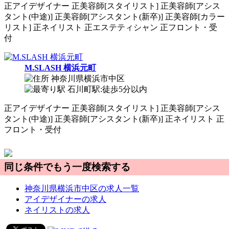
正
アイデザイナー
正
美容師[スタイリスト]
正
美容師[アシス
タント(中途)]
正
美容師[アシスタント(新卒)]
正
美容師[カラー
リスト]
正
ネイリスト
正
エステティシャン
正
フロント・受
付
M.SLASH 横浜元町
神奈川県横浜市中区
石川町駅:徒歩5分以内
正
アイデザイナー
正
美容師[スタイリスト]
正
美容師[アシス
タント(中途)]
正
美容師[アシスタント(新卒)]
正
ネイリスト
正
フロント・受付
同じ条件でもう一度検索する
神奈川県横浜市中区の求人一覧
アイデザイナーの求人
ネイリストの求人