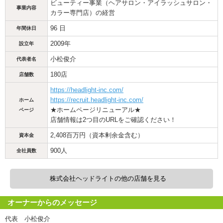
ビューティー事業（ヘアサロン・アイラッシュサロン・
事業内容
カラー専門店）の経営
96 日
年間休日
2009年
設立年
小松俊介
代表者名
180店
店舗数
https://headlight-inc.com/
https://recruit.headlight-inc.com/
ホーム
★ホームページリニューアル★
ページ
店舗情報は2つ目のURLをご確認ください！
2,408百万円（資本剰余金含む）
資本金
900人
全社員数
株式会社ヘッドライトの他の店舗を見る
オーナーからのメッセージ
代表 小松俊介