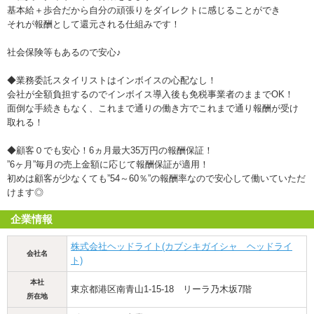
基本給＋歩合だから自分の頑張りをダイレクトに感じることができ
それが報酬として還元される仕組みです！
社会保険等もあるので安心♪
◆業務委託スタイリストはインボイスの心配なし！
会社が全額負担するのでインボイス導入後も免税事業者のままでOK！
面倒な手続きもなく、これまで通りの働き方でこれまで通り報酬が受け
取れる！
◆顧客０でも安心！6ヵ月最大35万円の報酬保証！
”6ヶ月”毎月の売上金額に応じて報酬保証が適用！
初めは顧客が少なくても”54～60％”の報酬率なので安心して働いていただ
けます◎
企業情報
株式会社ヘッドライト(カブシキガイシャ ヘッドライ
会社名
ト)
本社
東京都港区南青山1-15-18 リーラ乃木坂7階
所在地