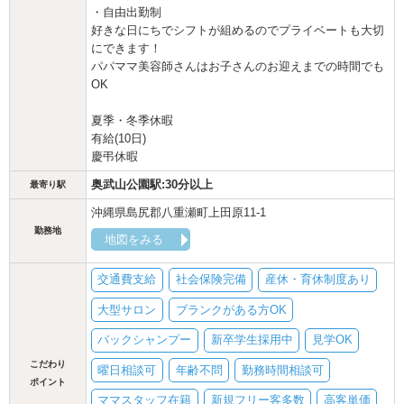
・自由出勤制
好きな日にちでシフトが組めるのでプライベートも大切
にできます！
パパママ美容師さんはお子さんのお迎えまでの時間でも
OK
夏季・冬季休暇
有給(10日)
慶弔休暇
奥武山公園駅:30分以上
最寄り駅
沖縄県島尻郡八重瀬町上田原11-1
勤務地
地図をみる
交通費支給
社会保険完備
産休・育休制度あり
大型サロン
ブランクがある方OK
バックシャンプー
新卒学生採用中
見学OK
こだわり
曜日相談可
年齢不問
勤務時間相談可
ポイント
ママスタッフ在籍
新規フリー客多数
高客単価