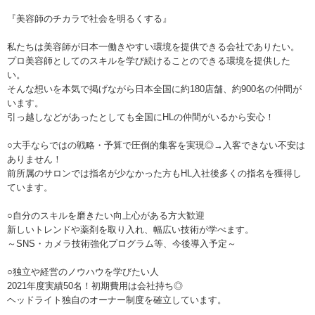
『美容師のチカラで社会を明るくする』
私たちは美容師が日本一働きやすい環境を提供できる会社でありたい。
プロ美容師としてのスキルを学び続けることのできる環境を提供した
い。
そんな想いを本気で掲げながら日本全国に約180店舗、約900名の仲間が
います。
引っ越しなどがあったとしても全国にHLの仲間がいるから安心！
○大手ならではの戦略・予算で圧倒的集客を実現◎→入客できない不安は
ありません！
前所属のサロンでは指名が少なかった方もHL入社後多くの指名を獲得し
ています。
○自分のスキルを磨きたい向上心がある方大歓迎
新しいトレンドや薬剤を取り入れ、幅広い技術が学べます。
～SNS・カメラ技術強化プログラム等、今後導入予定～
○独立や経営のノウハウを学びたい人
2021年度実績50名！初期費用は会社持ち◎
ヘッドライト独自のオーナー制度を確立しています。