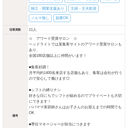
独立・開業支援あり
主婦・主夫歓迎
ノルマ無し
副業OK
11人
従業員数
☆ アワード受賞サロン ☆
ヘッドライトでは某集客サイトのアワード受賞サロンも
あり、
全国180店舗以上に仲間がいます！
■集客好調！
月平均約1400名来店する店舗もあり、集客は会社が行う
ので安心して働けます◎
■シフトの縛りナシ
好きな日にちでシフトが組めるのでプライベートも大切
にできます！
パパママ美容師さんはお子さんのお迎えまでの時間でも
OK
備考
■専任マネージャーが担当につきます