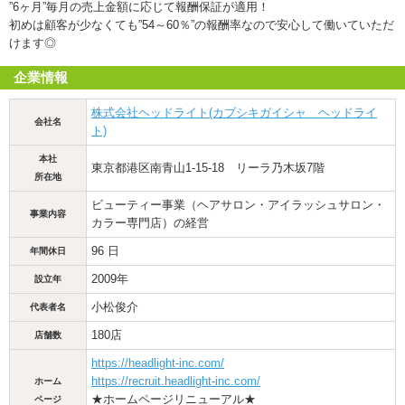
”6ヶ月”毎月の売上金額に応じて報酬保証が適用！
初めは顧客が少なくても”54～60％”の報酬率なので安心して働いていただ
けます◎
企業情報
株式会社ヘッドライト(カブシキガイシャ ヘッドライ
会社名
ト)
本社
東京都港区南青山1-15-18 リーラ乃木坂7階
所在地
ビューティー事業（ヘアサロン・アイラッシュサロン・
事業内容
カラー専門店）の経営
96 日
年間休日
2009年
設立年
小松俊介
代表者名
180店
店舗数
https://headlight-inc.com/
https://recruit.headlight-inc.com/
ホーム
★ホームページリニューアル★
ページ