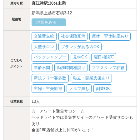
直江津駅:30分未満
最寄り駅
新潟県上越市石橋3-12
勤務地
地図をみる
交通費支給
社会保険完備
産休・育休制度あり
大型サロン
ブランクがある方OK
バックシャンプー
見学OK
曜日相談可
こだわり
ポイント
年齢不問
勤務時間相談可
ママスタッフ在籍
新規フリー客多数
独立・開業支援あり
主婦・主夫歓迎
ノルマ無し
副業OK
10人
従業員数
☆ アワード受賞サロン ☆
ヘッドライトでは某集客サイトのアワード受賞サロンも
あり、
全国180店舗以上に仲間がいます！