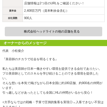
店舗情報は2つ目のURLをご確認ください！
2,408百万円（資本剰余金含む）
資本金
900人
全社員数
株式会社ヘッドライトの他の店舗を見る
オーナーからのメッセージ
代表 小松俊介
『美容師のチカラで社会を明るくする』
私たちは美容師が日本一働きやすい環境を提供できる会社でありたい。
プロ美容師としてのスキルを学び続けることのできる環境を提供した
い。
そんな想いを本気で掲げながら日本全国に約180店舗、約900名の仲間が
います。
引っ越しなどがあったとしても全国にHLの仲間がいるから安心！
○大手ならではの戦略・予算で圧倒的集客を実現◎→入客できない不安は
ありません！