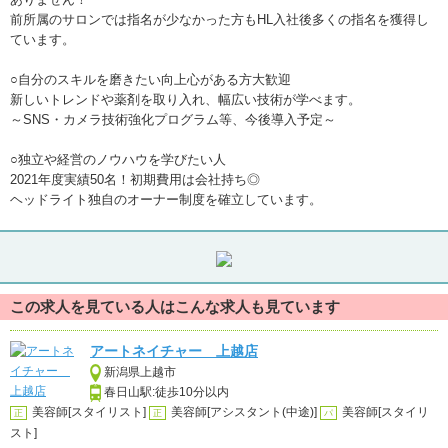
前所属のサロンでは指名が少なかった方もHL入社後多くの指名を獲得し
ています。
○自分のスキルを磨きたい向上心がある方大歓迎
新しいトレンドや薬剤を取り入れ、幅広い技術が学べます。
～SNS・カメラ技術強化プログラム等、今後導入予定～
○独立や経営のノウハウを学びたい人
2021年度実績50名！初期費用は会社持ち◎
ヘッドライト独自のオーナー制度を確立しています。
この求人を見ている人はこんな求人も見ています
アートネイチャー 上越店
新潟県上越市
春日山駅:徒歩10分以内
美容師[スタイリスト]
美容師[アシスタント(中途)]
美容師[スタイリ
正
正
パ
スト]