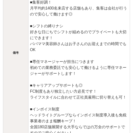
■集客好調！
月平均約1400名来店する店舗もあり、集客は会社が行う
ので安心して働けます◎
■シフトの縛りナシ
好きな日にちでシフトが組めるのでプライベートも大切
にできます！
パパママ美容師さんはお子さんのお迎えまでの時間でも
OK
備考
■専任マネージャーが担当につきます
初めての業務委託でも安心して働けるように専任マネー
ジャーがサポートします！
■キャリアアップサポートも◎
FC制度もあり独立したい方必見です！
ライフスタイルに合わせて正社員雇用に切り替えも可！
■インボイス制度
ヘッドライトグループならインボイス制度導入後も免税
事業者のまま報酬キープ！
全国180店舗展開する大手ならではの万全のサポートで
すのでご安心ください！