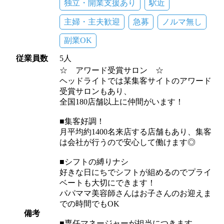
独立・開業支援あり
駅近
主婦・主夫歓迎
急募
ノルマ無し
副業OK
従業員数
5人
☆ アワード受賞サロン ☆
ヘッドライトでは某集客サイトのアワード
受賞サロンもあり、
全国180店舗以上に仲間がいます！
■集客好調！
月平均約1400名来店する店舗もあり、集客
は会社が行うので安心して働けます◎
■シフトの縛りナシ
好きな日にちでシフトが組めるのでプライ
ベートも大切にできます！
パパママ美容師さんはお子さんのお迎えま
での時間でもOK
備考
■専任マネージャーが担当につきます