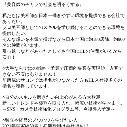
『美容師のチカラで社会を明るくする』
私たちは美容師が日本一働きやすい環境を提供できる会社で
ありたい。
プロ美容師としてのスキルを学び続けることのできる環境を
提供したい。
そんな想いを本気で掲げながら日本全国に約180店舗、約900
名の仲間がいます。
引っ越しなどがあったとしても全国にHLの仲間がいるから
安心！
○大手ならではの戦略・予算で圧倒的集客を実現◎→入客で
きない不安はありません！
前所属のサロンでは指名が少なかった方もHL入社後多くの
指名を獲得しています。
○自分のスキルを磨きたい向上心がある方大歓迎
新しいトレンドや薬剤を取り入れ、幅広い技術が学べます。
～SNS・カメラ技術強化プログラム等、今後導入予定～
○独立や経営のノウハウを学びたい人
2021年度実績50名！初期費用は会社持ち◎