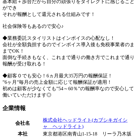
基本給＋歩合だから自分の頑張りをダイレクトに感じること
ができ
それが報酬として還元される仕組みです！
社会保険等もあるので安心♪
◆業務委託スタイリストはインボイスの心配なし！
会社が全額負担するのでインボイス導入後も免税事業者のま
までOK！
面倒な手続きもなく、これまで通りの働き方でこれまで通り
報酬が受け取れる！
◆顧客０でも安心！6ヵ月最大35万円の報酬保証！
”6ヶ月”毎月の売上金額に応じて報酬保証が適用！
初めは顧客が少なくても”54～60％”の報酬率なので安心して
働いていただけます◎
企業情報
株式会社ヘッドライト(カブシキガイシ
会社名
ャ ヘッドライト)
本社
東京都港区南青山1-15-18 リーラ乃木坂