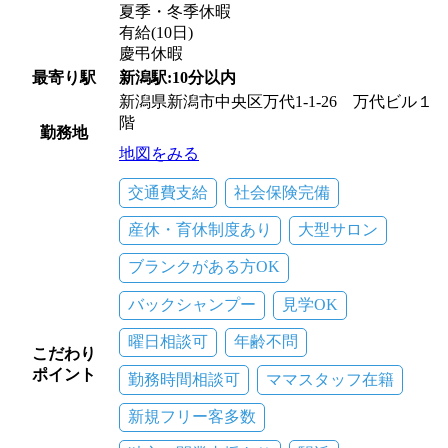
夏季・冬季休暇
有給(10日)
慶弔休暇
最寄り駅
新潟駅:10分以内
新潟県新潟市中央区万代1-1-26 万代ビル１
階
勤務地
地図をみる
交通費支給
社会保険完備
産休・育休制度あり
大型サロン
ブランクがある方OK
バックシャンプー
見学OK
曜日相談可
年齢不問
こだわり
ポイント
勤務時間相談可
ママスタッフ在籍
新規フリー客多数