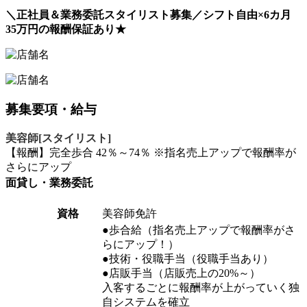
＼正社員＆業務委託スタイリスト募集／シフト自由×6カ月
35万円の報酬保証あり★
募集要項・給与
美容師[スタイリスト]
【報酬】完全歩合 42％～74％ ※指名売上アップで報酬率が
さらにアップ
面貸し・業務委託
資格
美容師免許
●歩合給（指名売上アップで報酬率がさ
らにアップ！）
●技術・役職手当（役職手当あり）
●店販手当（店販売上の20%～）
入客するごとに報酬率が上がっていく独
自システムを確立