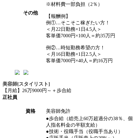
※材料費一部負担（2％）
その他
【報酬例】
例①…そこそこ稼ぎたい方！
＜月22日勤務×1日4.5人＞
客単価7000円×100人＝約35万円
例②…時短勤務希望の方！
＜月16日勤務×1日2.5人＞
客単価7000円×40人＝約16万円
美容師[スタイリスト]
【月給】26万9000円～＋歩合給
正社員
資格
美容師免許
●歩合給（総売上60万超過分の38％、個
人指名料金の半額支給）
●技術・役職手当（役職手当あり）
●店販手当（店販売上の20%～）