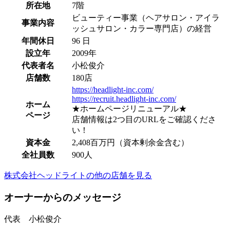
所在地
7階
ビューティー事業（ヘアサロン・アイラ
事業内容
ッシュサロン・カラー専門店）の経営
年間休日
96 日
設立年
2009年
代表者名
小松俊介
店舗数
180店
https://headlight-inc.com/
https://recruit.headlight-inc.com/
ホーム
★ホームページリニューアル★
ページ
店舗情報は2つ目のURLをご確認くださ
い！
資本金
2,408百万円（資本剰余金含む）
全社員数
900人
株式会社ヘッドライトの他の店舗を見る
オーナーからのメッセージ
代表 小松俊介