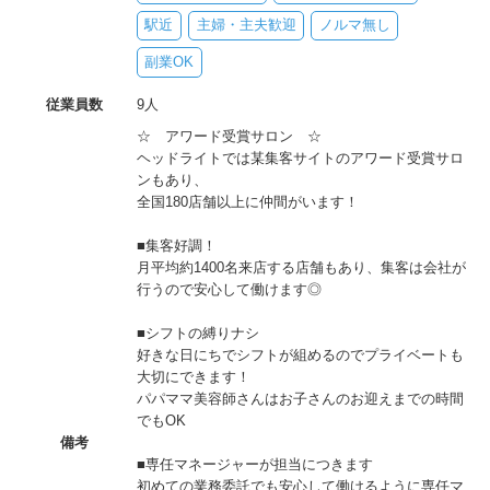
駅近
主婦・主夫歓迎
ノルマ無し
副業OK
従業員数
9人
☆ アワード受賞サロン ☆
ヘッドライトでは某集客サイトのアワード受賞サロ
ンもあり、
全国180店舗以上に仲間がいます！
■集客好調！
月平均約1400名来店する店舗もあり、集客は会社が
行うので安心して働けます◎
■シフトの縛りナシ
好きな日にちでシフトが組めるのでプライベートも
大切にできます！
パパママ美容師さんはお子さんのお迎えまでの時間
でもOK
備考
■専任マネージャーが担当につきます
初めての業務委託でも安心して働けるように専任マ