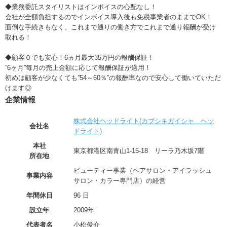
◆業務委託スタイリストはインボイスの心配なし！
会社が全額負担するのでインボイス導入後も免税事業者のままでOK！
面倒な手続きもなく、これまで通りの働き方でこれまで通り報酬が受け
取れる！
◆顧客０でも安心！6ヵ月最大35万円の報酬保証！
”6ヶ月”毎月の売上金額に応じて報酬保証が適用！
初めは顧客が少なくても”54～60％”の報酬率なので安心して働いていただ
けます◎
企業情報
株式会社ヘッドライト(カブシキガイシャ ヘッ
会社名
ドライト)
本社
東京都港区南青山1-15-18 リーラ乃木坂7階
所在地
ビューティー事業（ヘアサロン・アイラッシュ
事業内容
サロン・カラー専門店）の経営
年間休日
96 日
設立年
2009年
代表者名
小松俊介