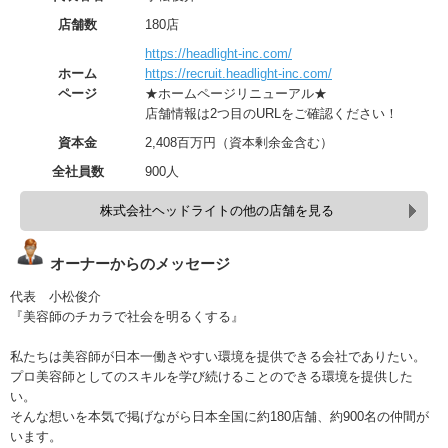
店舗数
180店
https://headlight-inc.com/
ホーム
https://recruit.headlight-inc.com/
ページ
★ホームページリニューアル★
店舗情報は2つ目のURLをご確認ください！
資本金
2,408百万円（資本剰余金含む）
全社員数
900人
株式会社ヘッドライトの他の店舗を見る
オーナーからのメッセージ
代表 小松俊介
『美容師のチカラで社会を明るくする』
私たちは美容師が日本一働きやすい環境を提供できる会社でありたい。
プロ美容師としてのスキルを学び続けることのできる環境を提供した
い。
そんな想いを本気で掲げながら日本全国に約180店舗、約900名の仲間が
います。