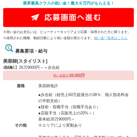
業界最高クラスの祝い金！最大６万円がもらえる！
※祝い金のお支払いは、ビューティーキャリアより応募・採用された方に限ります。
※採用された職種、勤続日数により祝い金額が変わります。
祝い金一覧表はこちら
募集要項・給与
美容師[スタイリスト]
【月給】26万9000円～＋歩合給
正社員
60,000円
祝い金最大
資格
美容師免許
●歩合給（総売上60万超過分の38％、個人指名料金
の半額支給）
●技術・役職手当（役職手当あり）
●店販手当（店販売上の20%～）
基本給26万9000円～
その他
※エリアにより変動あり