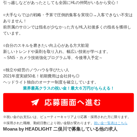
引っ越しなどがあったとしても全国にHLの仲間がいるから安心！
○大手ならではの戦略・予算で圧倒的集客を実現◎→入客できない不安は
ありません！
前所属のサロンでは指名が少なかった方もHL入社後多くの指名を獲得し
ています。
○自分のスキルを磨きたい向上心がある方大歓迎
新しいトレンドや薬剤を取り入れ、幅広い技術が学べます。
～SNS・カメラ技術強化プログラム等、今後導入予定～
○独立や経営のノウハウを学びたい人
2021年度実績50名！初期費用は会社持ち◎
ヘッドライト独自のオーナー制度を確立しています。
業界最高クラスの祝い金！最大６万円がもらえる！
※祝い金のお支払いは、ビューティーキャリアより応募・採用された方に限ります。
※採用された職種、勤続日数により祝い金額が変わります。
祝い金一覧表はこちら
Moana by HEADLIGHT 二俣川で募集している他の求人