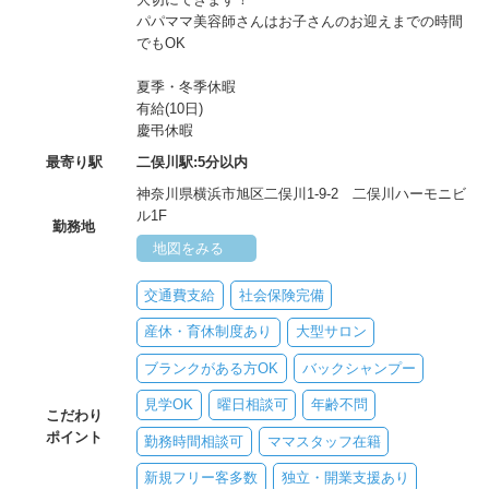
パパママ美容師さんはお子さんのお迎えまでの時間
でもOK
夏季・冬季休暇
有給(10日)
慶弔休暇
最寄り駅
二俣川駅:5分以内
神奈川県横浜市旭区二俣川1-9-2 二俣川ハーモニビ
ル1F
勤務地
地図をみる
交通費支給
社会保険完備
産休・育休制度あり
大型サロン
ブランクがある方OK
バックシャンプー
見学OK
曜日相談可
年齢不問
こだわり
ポイント
勤務時間相談可
ママスタッフ在籍
新規フリー客多数
独立・開業支援あり